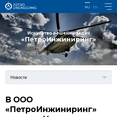
RU
EN
Искусство решения задач
«ПетроИнжиниринг»
В ООО
«ПетроИнжиниринг»