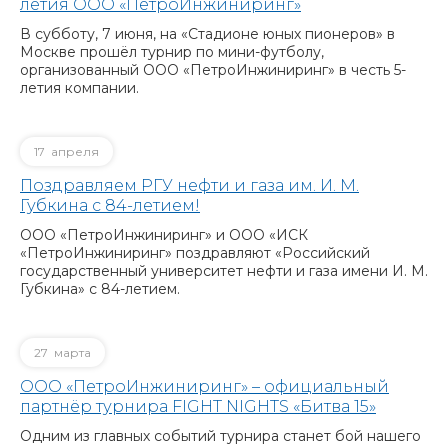
летия ООО «ПетроИнжиниринг»
В субботу, 7 июня, на «Стадионе юных пионеров» в
Москве прошёл турнир по мини-футболу,
организованный ООО «ПетроИнжиниринг» в честь 5-
летия компании.
17
апреля
Поздравляем РГУ нефти и газа им. И. М.
Губкина с 84-летием!
ООО «ПетроИнжиниринг» и ООО «ИСК
«ПетроИнжиниринг» поздравляют «Российский
государственный университет нефти и газа имени И. М.
Губкина» с 84-летием.
27
марта
ООО «ПетроИнжиниринг» – официальный
партнёр турнира FIGHT NIGHTS «Битва 15»
Одним из главных событий турнира станет бой нашего