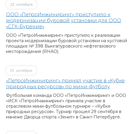
23
октября
ООО «ПетроИнжиниринг» приступило к
модернизации буровой установки для ООО
«СГК-Бурение»
ООО «ПетроИнжиниринг» приступило к реализации
проекта модернизации буровой установки на кустовой
площадке № 398 Вынгапуровского нефтегазового
месторождения (ЯНАО).
01
октября
«ПетроИнжиниринг» принял участие в «Кубке
природных ресурсов» по мини-футболу
Футбольная команда ООО «ПетроИнжиниринг» и ООО
«ИСК «ПетроИнжиниринг» приняла участие в
отраслевом мини-футбольном турнире – «Кубке
природных ресурсов». Турнир прошел 29 сентября в
манеже Дворца спорта «Зенит» в Санкт-Петербурге.