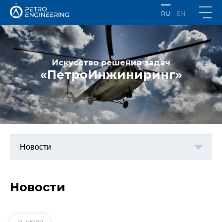
RU
EN
Искусство решения задач
«ПетроИнжиниринг»
Новости
14
июля