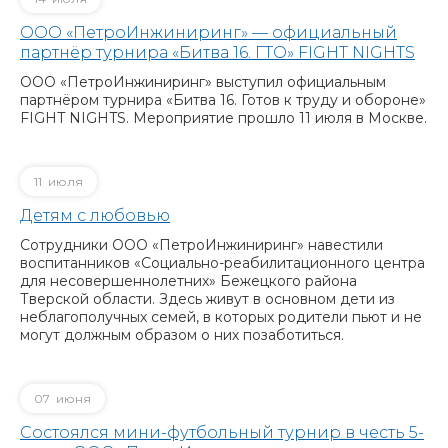
ООО «ПетроИнжиниринг» — официальный
партнёр турнира «Битва 16. ГТО» FIGHT NIGHTS
ООО «ПетроИнжиниринг» выступил официальным
партнёром турнира «Битва 16. Готов к труду и обороне»
FIGHT NIGHTS. Мероприятие прошло 11 июля в Москве.
11
июля
Детям с любовью
Сотрудники ООО «ПетроИнжиниринг» навестили
воспитанников «Социально-реабилитационного центра
для несовершеннолетних» Бежецкого района
Тверской области. Здесь живут в основном дети из
неблагополучных семей, в которых родители пьют и не
могут должным образом о них позаботиться.
07
июня
Состоялся мини-футбольный турнир в честь 5-