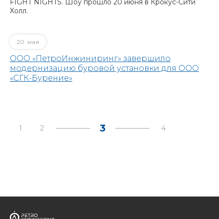
FIGHT NIGHTS. Шоу прошло 20 июня в Крокус-Сити
Холл.
20
мая
ООО «ПетроИнжиниринг» завершило
модернизацию буровой установки для ООО
«СГК-Бурение»
3
1
2
4