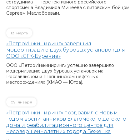
сотрудника — перспективного российского
спортсмена Владимира Минеева с литовским бойцом
Сергеем Маслобоевым.
18
марта
«ПетроИнжиниринг» завершил
модернизацию двух буровых установок для
ООО «СГК-Бурение»
ООО «ПетроИнжиниринг» успешно завершило
модернизацию двух буровых установок на
Рославльском и Шапшинском нефтяных
месторождениях (ХМАО — Югра).
09
января
«ПетроИнжиниринг» поздравил с Новым
годом воспитанников Елатомского детского
дома и реабилитационного центра для
несовершеннолетних города Бежецка