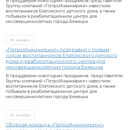
В преддверии новогодних праздников представители
Группы компаний «ПетроИнжиниринг» навестили
воспитанников Елатомского детского дома, а также
побывали в реабилитационном центре для
несовершеннолетних города Бежецка.
09
января
«ПетроИнжиниринг» поздравил с Новым
годом воспитанников Елатомского детского
дома и реабилитационного центра для
несовершеннолетних города Бежецка
В преддверии новогодних праздников представители
Группы компаний «ПетроИнжиниринг» навестили
воспитанников Елатомского детского дома, а также
побывали в реабилитационном центре для
несовершеннолетних города Бежецка.
05
ноября
Сборная команда «ПетроИнжиниринг»