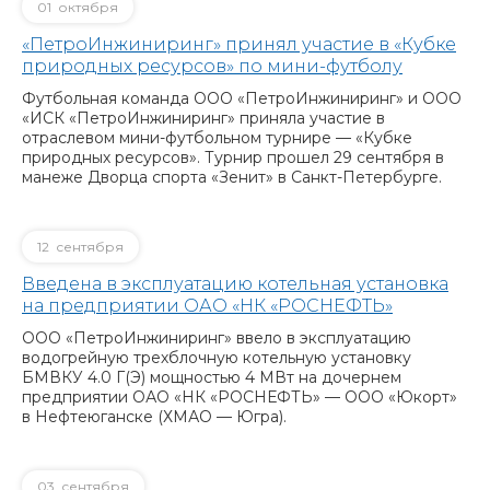
01
октября
«ПетроИнжиниринг» принял участие в «Кубке
природных ресурсов» по мини-футболу
Футбольная команда ООО «ПетроИнжиниринг» и ООО
«ИСК «ПетроИнжиниринг» приняла участие в
отраслевом мини-футбольном турнире — «Кубке
природных ресурсов». Турнир прошел 29 сентября в
манеже Дворца спорта «Зенит» в Санкт-Петербурге.
12
сентября
Введена в эксплуатацию котельная установка
на предприятии ОАО «НК «РОСНЕФТЬ»
ООО «ПетроИнжиниринг» ввело в эксплуатацию
водогрейную трехблочную котельную установку
БМВКУ 4.0 Г(Э) мощностью 4 МВт на дочернем
предприятии ОАО «НК «РОСНЕФТЬ» — ООО «Юкорт»
в Нефтеюганске (ХМАО — Югра).
03
сентября