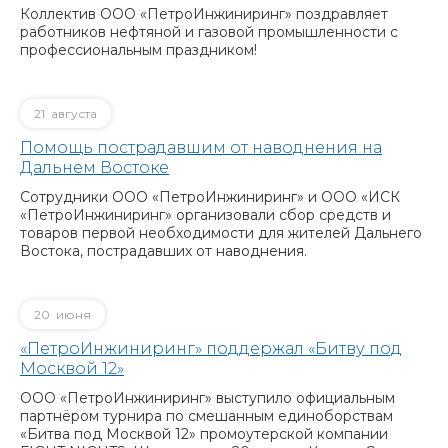
Коллектив ООО «ПетроИнжиниринг» поздравляет
работников нефтяной и газовой промышленности с
профессиональным праздником!
21
августа
Помощь пострадавшим от наводнения на
Дальнем Востоке
Сотрудники ООО «ПетроИнжиниринг» и ООО «ИСК
«ПетроИнжиниринг» организовали сбор средств и
товаров первой необходимости для жителей Дальнего
Востока, пострадавших от наводнения.
20
июня
«ПетроИнжиниринг» поддержал «Битву под
Москвой 12»
ООО «ПетроИнжиниринг» выступило официальным
партнёром турнира по смешанным единоборствам
«Битва под Москвой 12» промоутерской компании